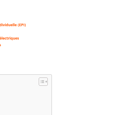
ividuelle (EPI)
électriques
s