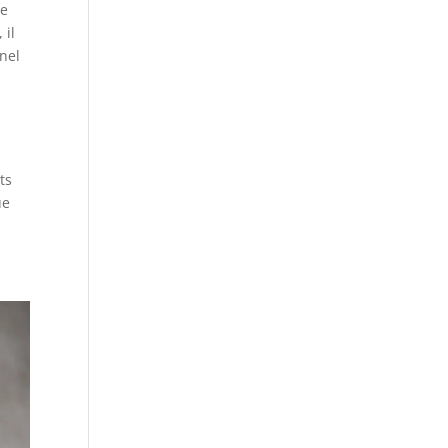
re
 il
nnel
ts
ue