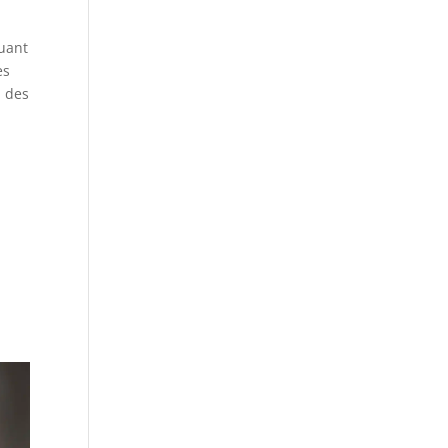
quant
es
à des