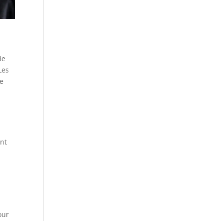
de
Les
re
ont
our